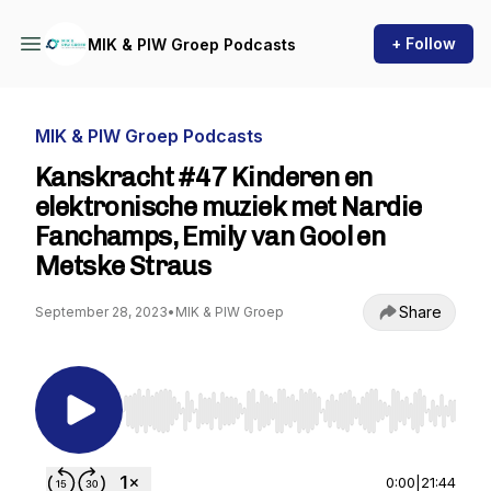
+ Follow
MIK & PIW Groep Podcasts
MIK & PIW Groep Podcasts
Kanskracht #47 Kinderen en
elektronische muziek met Nardie
Fanchamps, Emily van Gool en
Metske Straus
Share
September 28, 2023
•
MIK & PIW Groep
Use Left/Right to seek, Home/End to jump to st
0:00
|
21:44