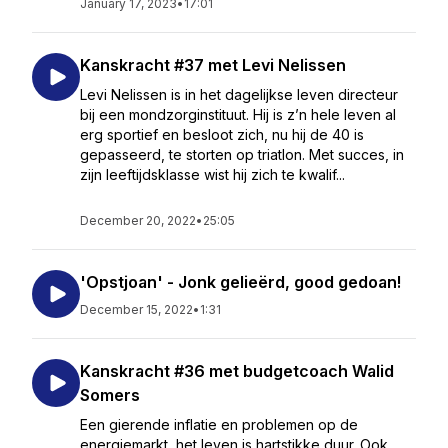
January 17, 2023
•
17:01
Kanskracht #37 met Levi Nelissen
Levi Nelissen is in het dagelijkse leven directeur
bij een mondzorginstituut. Hij is z’n hele leven al
erg sportief en besloot zich, nu hij de 40 is
gepasseerd, te storten op triatlon. Met succes, in
zijn leeftijdsklasse wist hij zich te kwalif...
December 20, 2022
•
25:05
'Opstjoan' - Jonk gelieërd, good gedoan!
December 15, 2022
•
1:31
Kanskracht #36 met budgetcoach Walid
Somers
Een gierende inflatie en problemen op de
energiemarkt, het leven is hartstikke duur. Ook