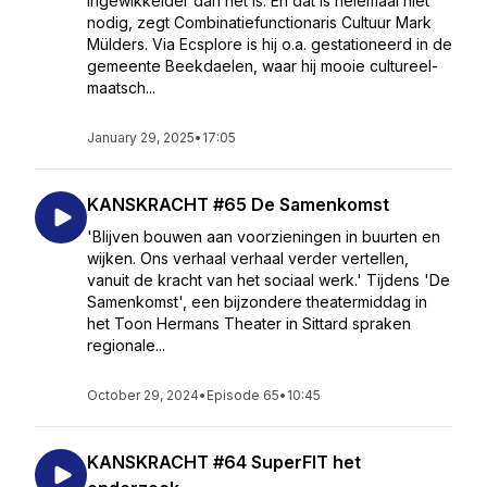
ingewikkelder dan het is. En dat is helemaal niet
nodig, zegt Combinatiefunctionaris Cultuur Mark
Mülders. Via Ecsplore is hij o.a. gestationeerd in de
gemeente Beekdaelen, waar hij mooie cultureel-
maatsch...
January 29, 2025
•
17:05
KANSKRACHT #65 De Samenkomst
'Blijven bouwen aan voorzieningen in buurten en
wijken. Ons verhaal verhaal verder vertellen,
vanuit de kracht van het sociaal werk.' Tijdens 'De
Samenkomst', een bijzondere theatermiddag in
het Toon Hermans Theater in Sittard spraken
regionale...
October 29, 2024
•
Episode 65
•
10:45
KANSKRACHT #64 SuperFIT het