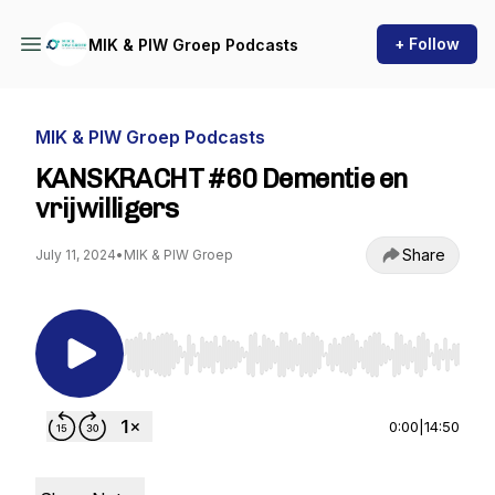
+ Follow
MIK & PIW Groep Podcasts
MIK & PIW Groep Podcasts
KANSKRACHT #60 Dementie en
vrijwilligers
Share
July 11, 2024
•
MIK & PIW Groep
Use Left/Right to seek, Home/End to jump to st
0:00
|
14:50