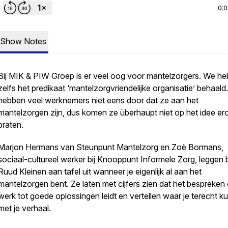
0:
Show Notes
Bij MIK & PIW Groep is er veel oog voor mantelzorgers. We h
zelfs het predikaat ‘mantelzorgvriendelijke organisatie’ behaald
hebben veel werknemers niet eens door dat ze aan het
mantelzorgen zijn, dus komen ze überhaupt niet op het idee er
praten.
Marjon Hermans van Steunpunt Mantelzorg en Zoë Bormans,
sociaal-cultureel werker bij Knooppunt Informele Zorg, leggen b
Ruud Kleinen aan tafel uit wanneer je eigenlijk al aan het
mantelzorgen bent. Ze laten met cijfers zien dat het bespreken 
werk tot goede oplossingen leidt en vertellen waar je terecht ku
met je verhaal.