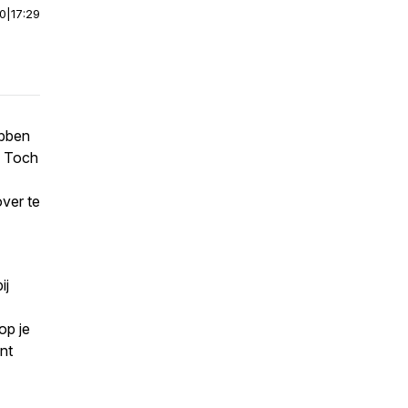
00
|
17:29
ebben
. Toch
over te
ij
op je
nt