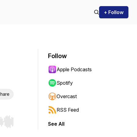
+ Follow
Follow
Apple Podcasts
Spotify
hare
Overcast
RSS Feed
See All
r end. Hold shift to jump forward or backward.