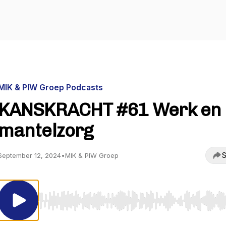
MIK & PIW Groep Podcasts
KANSKRACHT #61 Werk en
mantelzorg
S
September 12, 2024
•
MIK & PIW Groep
Use Left/Right to seek, Home/End to jump to start o