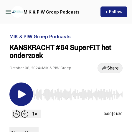
+ Follow
MIK & PIW Groep Podcasts
MIK & PIW Groep Podcasts
KANSKRACHT #64 SuperFIT het
onderzoek
Share
October 08, 2024
•
MIK & PIW Groep
Use Left/Right to seek, Home/End to jump to st
0:00
|
21:30